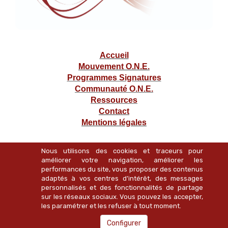
Accueil
Mouvement O.N.E.
Programmes Signatures
Communauté O.N.E.
Ressources
Contact
Mentions légales
Nous utilisons des cookies et traceurs pour
améliorer votre navigation, améliorer les
performances du site, vous proposer des contenus
adaptés à vos centres d’intérêt, des messages
personnalisés et des fonctionnalités de partage
sur les réseaux sociaux. Vous pouvez les accepter,
0033 685 084 576
les paramétrer et les refuser à tout moment.
Configurer
contact@hafidabennour.com