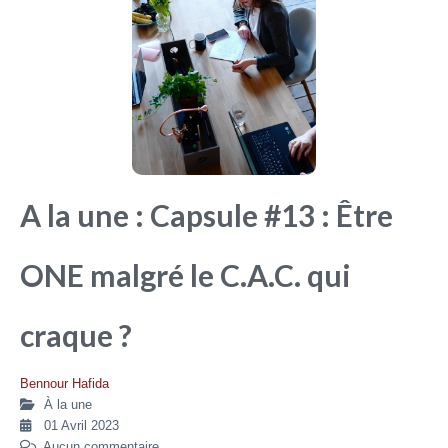
A la une : Capsule #13 : Être
ONE malgré le C.A.C. qui
craque ?
Bennour Hafida
À la une
01 Avril 2023
Aucun commentaire