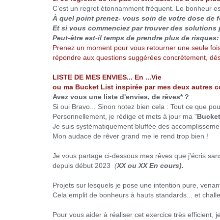
C’est un regret étonnamment fréquent. Le bonheur es
À quel point prenez- vous soin de votre dose de f
Et si vous commenciez par trouver des solutions 
Peut-être est-il temps de prendre plus de risque
Prenez un moment pour vous retourner une seule foi
répondre aux questions suggérées concrètement, dé
LISTE DE MES ENVIES... En ...Vie
ou ma Bucket List inspirée par mes deux autres 
Avez vous une liste d'envies, de rêves* ?
Si oui Bravo... Sinon notez bien cela : Tout ce que po
Personnellement, je rédige et mets à jour ma "
Bucket 
Je suis systématiquement bluffée des accomplissements
Mon audace de rêver grand me le rend trop bien !
Je vous partage ci-dessous mes rêves que j'écris sans
depuis début 2023
(
XX ou XX En cours).
Projets sur lesquels je pose une intention pure, vena
Cela emplit de bonheurs à hauts standards... et challe
Pour vous aider à réaliser cet exercice très efficient