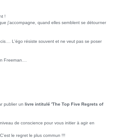
t !
s que j'accompagne, quand elles semblent se détourner
écis.... L'égo résiste souvent et ne veut pas se poser
an Freeman....
ar publier un
livre intitulé 'The Top Five Regrets of
t niveau de conscience pour vous initier à agir en
C’est le regret le plus commun !!!