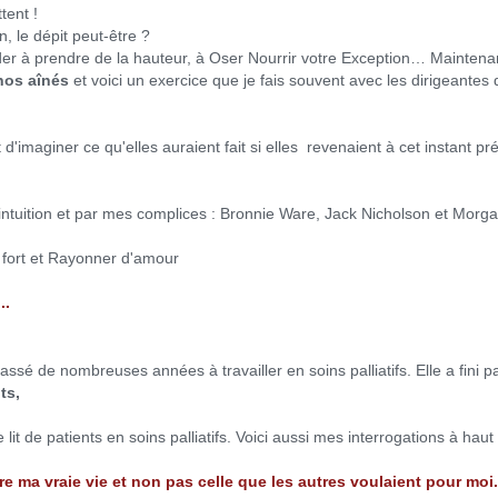
ttent !
n, le dépit peut-être ?
ider à prendre de la hauteur, à Oser Nourrir votre Exception… Maintenan
nos aînés
et voici un exercice que je fais souvent avec les dirigeante
 d'imaginer ce qu'elles auraient fait si elles revenaient à cet instant pr
intuition et par mes complices : Bronnie Ware, Jack Nicholson et Morg
r fort et Rayonner d'amour
..
ssé de nombreuses années à travailler en soins palliatifs. Elle a fini p
nts,
 lit de patients en soins palliatifs. Voici aussi mes interrogations à hau
vre ma vraie vie et non pas celle que les autres voulaient pour moi.