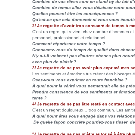
Combien de vos rêves sont en stand by du fait d’
Combien de temps allez vous délaisser votre pouv
Quelles peuvent être les conséquences ?
Qu'est-ce que cela donnerait si vous vous écouti
2/ Je regrette d’avoir trop consacré de temps à mo
C’est un regret qui revient chez nombre d’hommes et 
personnel, professionnel et relationnel.
Comment répartissez votre temps ?
Consacrez-vous du temps de qualité dans chacun
N'y a-t-il vraiment pas d'autres choses plus nour
avec plus de plaisir ?
3/ Je regrette de ne pas avoir plus exprimé mes s
Les sentiments et émotions tus créent des blocages é
Osez-vous vous exprimer en toute franchise ?
À quel point la vérité vous permettrait elle de pré
Prendre conscience de vos sentiments et émotions
tente ?
4/ Je regrette de ne pas être resté en contact ave
C’est un regret douloureux… trop commun. Les amitiés 
À quel point êtes vous engagé dans vos relation
De quelle façon concrète pourriez-vous tisser de
5/ Je regrette de ne pas m’être autorisé à être plu