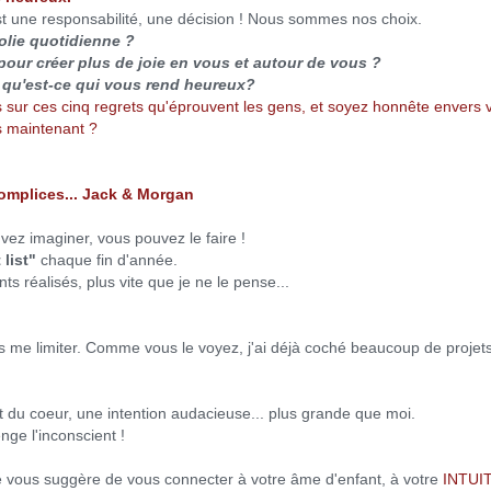
t une responsabilité, une décision ! Nous sommes nos choix.
olie quotidienne ?
pour créer plus de joie en vous et autour de vous ?
s: qu'est-ce qui vous rend heureux?
s sur ces cinq regrets qu'éprouvent les gens, et soyez honnête env
s maintenant ?
complices... Jack & Morgan
uvez imaginer, vous pouvez le faire !
list"
chaque fin d'année.
 réalisés, plus vite que je ne le pense...
 me limiter. Comme vous le voyez, j'ai déjà coché beaucoup de projets 
nt du coeur, une intention audacieuse... plus grande que moi.
nge l'inconscient !
, je vous suggère de vous connecter à votre âme d'enfant, à votre
INTUI