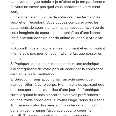
dans votre langue natale « je m’aime et je me pardonne »
(si vous ne savez pas quoi vous pardonner, votre cœur
sait!)
6/ Identifier le son unique de votre cœur en fermant les
yeux et en l’écoutant. Vous pouvez comparer avec les
battements de cœur d’un animal domestique favori ou de
ceux imaginés du coeur d’un dauphin? ou d'une lionne
(déjà entendu dans un dessin animé ou dans la vraie vie
?)
7/ Accueillir vos émotions en les nommant et en formulant
« je ne suis pas mon émotion. Elle ne fait que passer en
moi ! »
8/ Pratiquer, quelques minutes par jour, une technique
d'autorégulation de votre paix du coeur par la cohérence
cardiaque ou la méditation.
9/ Sélectionnr puis accomplissir un acte spécifique
d'amour offert à votre corps. Rien n’est plus apaisant que
de s’occuper de soi au milieu d’une journée frénétique,
surtout quand le soin s’accorde avec vos préférences :
douche froide consciente, auto-massage, soins du visage.
10/ Faire un câlin du coeur à un proche ou à un inconnu
dans la rue. Terminer l’accolade coeur à coeur (le
vrai HUG) par un regard droit dans les yeux et un