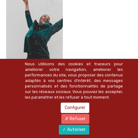
Nous utilisons des cookies et traceurs pour
améliorer votre navigation, améliorer les
performances du site, vous proposer des contenus
5 solutions concrètes pour booster sa confiance en
adaptés à vos centres d’intérêt, des messages
personnalisés et des fonctionnalités de partage
soi
sur les réseaux sociaux. Vous pouvez les accepter,
Arrêtez de vous sous-estimer, de vous négliger et évitez de
les paramétrer et les refuser à tout moment.
perdre confiance et vitalité. Voici 5 solutions concrètes qui vont
Configurer
améliorer votre confiance en vous....
Refuser
Lire la suite
Autoriser