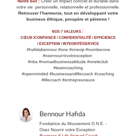
Notre but :
Créer un impact concret et durable dans
votre vie personnelle, relationnelle et professionnelle.
Retrouver l’harmonie, tout en développant votre
business éthique, prospère et pérenne !
NOS 7 VALEURS :
CŒUR /CONFIANCE / CONFIDENTIALITÉ / EFFICIENCE
/ EXCEPTION / INTEGRITÉ/SERVICE
#hafidabennour #one #onevip #numberone
#osernourrirvotrexception
#nba #nomadbusinessattitude #oneleclub
#teamcoaching
#openminded #businessandlifecoach #coaching
#lifecoach #entrepreuneure
Bennour Hafida
Fondatrice du Mouvement O.N.E. -
Osez Nourrir votre Exception
Business & Life Nomad Coach