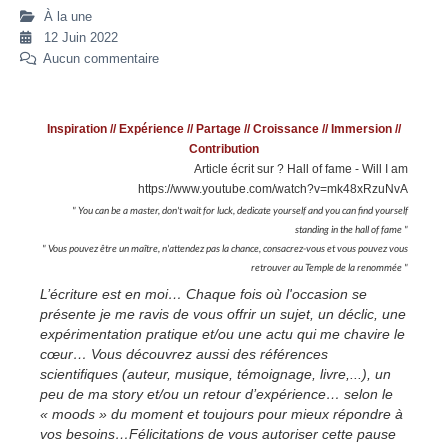
À la une
12 Juin 2022
Aucun commentaire
Inspiration // Expérience // Partage // Croissance // Immersion //
Contribution
Article écrit sur ? Hall of fame - Will I am
https://www.youtube.com/watch?v=mk48xRzuNvA
" You can be a master, don't wait for luck, dedicate yourself and you can find yourself
standing in the hall of fame "
" Vous pouvez être un maître, n'attendez pas la chance, consacrez-vous et vous pouvez vous
retrouver au Temple de la renommée "
L’écriture est en moi… Chaque fois où l'occasion se
présente je me ravis de vous offrir un sujet, un déclic, une
expérimentation pratique et/ou une actu qui me chavire le
cœur… Vous découvrez aussi des références
scientifiques (auteur, musique, témoignage, livre,...), un
peu de ma story et/ou un retour d’expérience… selon le
« moods » du moment et toujours pour mieux répondre à
vos besoins…Félicitations de vous autoriser cette pause