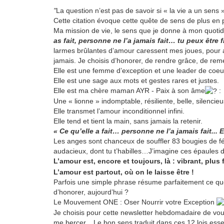
"
La question n’est pas de savoir si « la vie a un se
Cette citation évoque cette quête de sens de plus e
Ma mission de vie, le sens que je donne à mon quotidi
as fait, personne ne l’a jamais fait… tu peux être f
larmes brûlantes d’amour caressent mes joues, pour att
jamais. Je choisis d’honorer, de rendre grâce, de remer
Elle est une femme d’exception et une leader de co
Elle est une sage aux mots et gestes rares et justes.
Elle est ma chère maman AYR - Paix à son âme
:
Une « lionne » indomptable, résiliente, belle, silencie
Elle transmet l’amour inconditionnel infini.
Elle tend et tient la main, sans jamais la retenir.
« Ce qu’elle a fait… personne ne l’a jamais fait... Ell
Les anges sont chanceux de souffler 83 bougies de féli
audacieux, dont tu t’habilles…J’imagine ces épaules 
L’amour est, encore et toujours, là : vibrant, plus
L’amour est partout, où on le laisse être !
Parfois une simple phrase résume parfaitement ce qu
d’honorer, aujourd’hui ?
Le Mouvement ONE : Oser Nourrir votre Exception
Je choisis pour cette newsletter hebdomadaire de vous
me bercer... Le bon sens traduit dans ces 12 lois esse