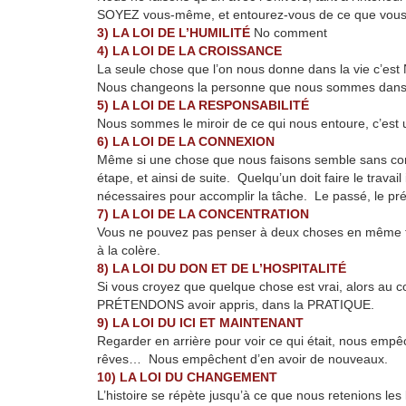
SOYEZ vous-même, et entourez-vous de ce que vous vo
3) LA LOI DE L’HUMILITÉ
No comment
4) LA LOI DE LA CROISSANCE
La seule chose que l’on nous donne dans la vie c’est 
Nous changeons la personne que nous sommes dans n
5) LA LOI DE LA RESPONSABILITÉ
Nous sommes le miroir de ce qui nous entoure, c’est u
6) LA LOI DE LA CONNEXION
Même si une chose que nous faisons semble sans consé
étape, et ainsi de suite. Quelqu’un doit faire le trava
nécessaires pour accomplir la tâche. Le passé, le prés
7) LA LOI DE LA CONCENTRATION
Vous ne pouvez pas penser à deux choses en même temp
à la colère.
8) LA LOI DU DON ET DE L’HOSPITALITÉ
Si vous croyez que quelque chose est vrai, alors au c
PRÉTENDONS avoir appris, dans la PRATIQUE.
9) LA LOI DU ICI ET MAINTENANT
Regarder en arrière pour voir ce qui était, nous empê
rêves… Nous empêchent d’en avoir de nouveaux.
10) LA LOI DU CHANGEMENT
L’histoire se répète jusqu’à ce que nous retenions le