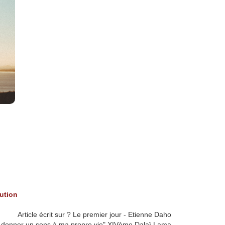
bution
Article écrit sur ? Le premier jour - Etienne Daho
-je donner un sens à ma propre vie" XIVème Dalaï Lama