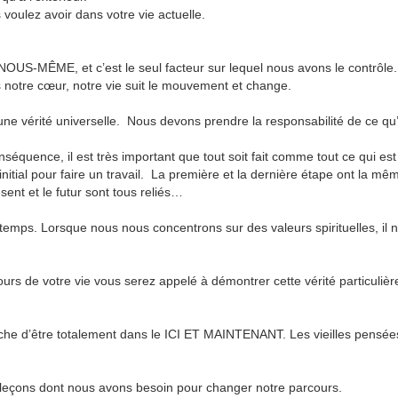
ulez avoir dans votre vie actuelle.
NOUS-MÊME, et c’est le seul facteur sur lequel nous avons le contrôle.
otre cœur, notre vie suit le mouvement et change.
ne vérité universelle. Nous devons prendre la responsabilité de ce qu’i
quence, il est très important que tout soit fait comme tout ce qui est
il initial pour faire un travail. La première et la dernière étape ont la 
ent et le futur sont tous reliés…
s. Lorsque nous nous concentrons sur des valeurs spirituelles, il no
ours de votre vie vous serez appelé à démontrer cette vérité particuliè
che d’être totalement dans le ICI ET MAINTENANT. Les vieilles pensées
s leçons dont nous avons besoin pour changer notre parcours.