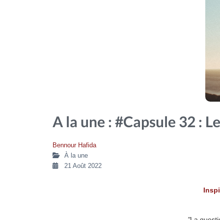
A la une : #Capsule 32 : L
Bennour Hafida
À la une
21 Août 2022
Inspi
"
La questi