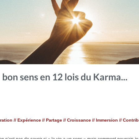
e bon sens en 12 lois du Karma...
ration // Expérience // Partage // Croissance // Immersion // Contri
on n’est pas de savoir si « la vie a un sens » mais comment pourrais