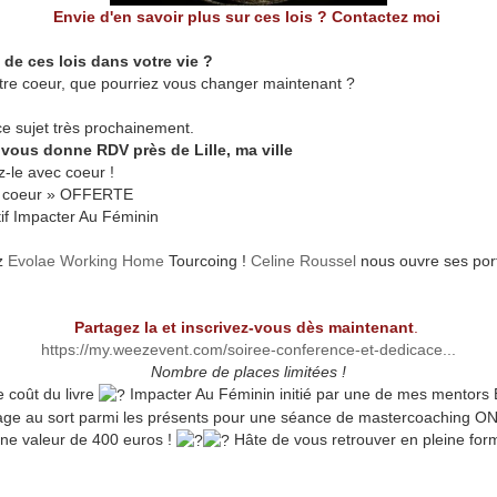
Envie d'en savoir plus sur ces lois ? Contactez moi
de ces lois dans votre vie ?
votre coeur, que pourriez vous changer maintenant ?
e sujet très prochainement.
e vous donne RDV près de Lille, ma ville
-le avec coeur !
 du coeur » OFFERTE
tif Impacter Au Féminin
ez
Evolae Working Home
Tourcoing !
Celine Roussel
nous ouvre ses port
Partagez la et inscrivez-vous dès maintenant
.
https://my.weezevent.com/soiree-conference-et-dedicace...
Nombre de places limitées !
e coût du livre
Impacter Au Féminin initié par une de mes mentors B
age au sort parmi les présents pour une séance de mastercoaching O
une valeur de 400 euros !
Hâte de vous retrouver en pleine form