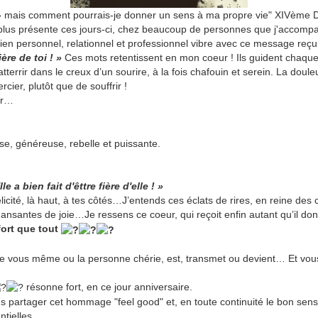
ns » mais comment pourrais-je donner un sens à ma propre vie" XIVème
n plus présente ces jours-ci, chez beaucoup de personnes que j'accom
en personnel, relationnel et professionnel vibre avec ce message reçu 
ière de toi ! »
Ces mots retentissent en mon coeur ! Ils guident chaque
errir dans le creux d’un sourire, à la fois chafouin et serein. La doul
cier, plutôt que de souffrir !
eur…
use, généreuse, rebelle et puissante.
e a bien fait d'êttre fière d'elle ! »
cité, là haut, à tes côtés…J’entends ces éclats de rires, en reine des 
dansantes de joie…Je ressens ce coeur, qui reçoit enfin autant qu’il
 fort que tout
e vous même ou la personne chérie, est, transmet ou devient… Et vou
résonne fort, en ce jour anniversaire.
 partager cet hommage "feel good" et, en toute continuité le bon sens
ntielles.