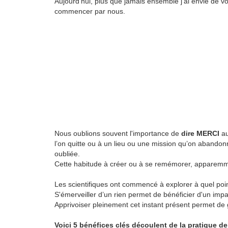
Aujourd’hui, plus que jamais ensemble j’ai envie de vo
commencer par nous.
Nous oublions souvent l'importance de
dire MERCI
au
l’on quitte ou à un lieu ou une mission qu’on abando
oubliée.
Cette habitude à créer ou à se remémorer, apparem
Les scientifiques ont commencé à explorer à quel poi
S'émerveiller d’un rien permet de bénéficier d'un impa
Apprivoiser pleinement cet instant présent permet de
Voici 5 bénéfices clés découlent de la pratique de