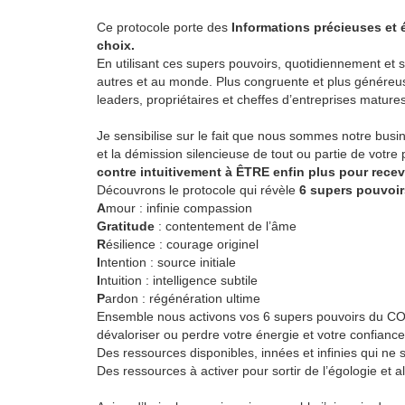
Ce protocole porte des
Informations précieuses et 
choix.
En utilisant ces supers pouvoirs, quotidiennement et 
autres et au monde. Plus congruente et plus généreu
leaders, propriétaires et cheffes d’entreprises matures
Je sensibilise sur le fait que nous sommes notre busi
et la démission silencieuse de tout ou partie de votre 
contre intuitivement à ÊTRE enfin plus pour recev
Découvrons le protocole qui révèle
6 supers pouvoi
A
mour : infinie compassion
Gratitude
: contentement de l’âme
R
ésilience : courage originel
I
ntention : source initiale
I
ntuition : intelligence subtile
P
ardon
: régénération ultime
Ensemble nous activons vos 6 supers pouvoirs du COE
dévaloriser ou perdre votre énergie et votre confiance
Des ressources disponibles, innées et infinies qui ne
Des ressources à activer pour sortir de l’égologie et a