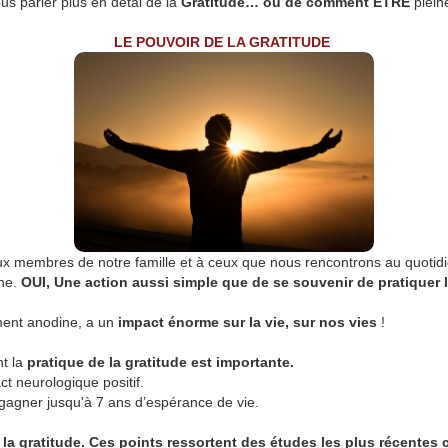
us parler plus en détal de la
Gratitude… ou de comment ÊTRE
plein
LE POUVOIR DE LA GRATITUDE
x membres de notre famille et à ceux que nous rencontrons au quotidi
nne.
OUI, Une action aussi simple que de se souvenir de pratiquer l
ment anodine, a un
impact énorme sur la vie, sur nos vies
!
nt la
pratique de la gratitude est importante.
ct neurologique positif.
 gagner jusqu'à 7 ans d’espérance de vie.
 la gratitude. Ces points ressortent des études les plus récentes 