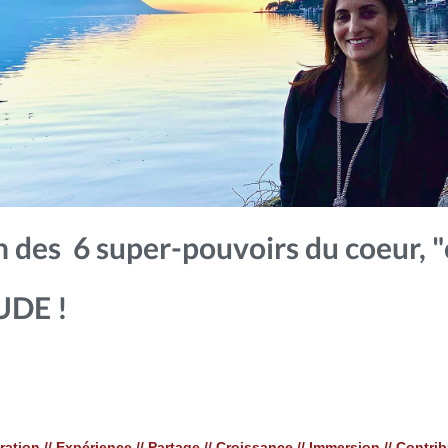
Un des 6 super-pouvoirs du coeur,
UDE !
ration // Expérience // Partage // Croissance // Immersion // Contri