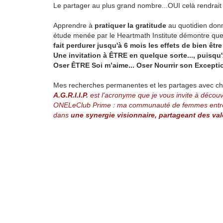
Le partager au plus grand nombre...OUI celà rendrait
Apprendre à
pratiquer la gratitude
au quotidien do
étude menée par le Heartmath Institute démontre que l
fait perdurer jusqu'à 6 mois les effets de bien être
Une invitation à ÊTRE en quelque sorte..., puisqu'
Oser ÊTRE Soi m’aime... Oser Nourrir son Exceptio
Mes recherches permanentes et les partages avec ch
A.G.R.I.I.P.
est l'acronyme que je vous invite à décou
ONELeClub Prime : ma communauté de femmes entrepre
dans
une synergie visionnaire, partageant des v