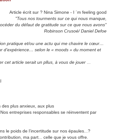
Article écrit sur ? Nina Simone - I ´m feeling good
"Tous nos tourments sur ce qui nous manque,
océder du défaut de gratitude sur ce que nous avons"
Robinson Crusoé/ Daniel Defoe
ation pratique et/ou une actu qui me chavire le cœur…
tour d’expérience… selon le « moods » du moment et
 cet article serait un pllus, à vous de jouer
...
l
 des plus anxieux, aux plus
e. Nos entreprises responsables se réinventent par
s le poids de l’incertitude sur nos épaules...?
ontribution, ma part... celle que je vous offre.