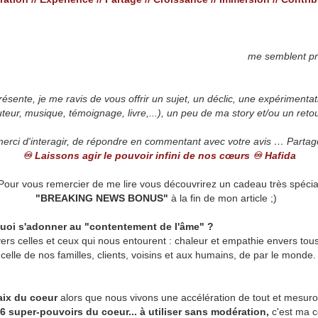
me semblent pr
résente, je me ravis de vous offrir un sujet, un déclic, une expériment
uteur, musique, témoignage, livre,...), un peu de ma story et/ou un re
 merci d'interagir, de répondre en commentant avec votre avis … Partager
♾ Laissons agir le pouvoir infini de nos cœurs ♾ Hafida
Pour vous remercier de me lire vous découvrirez un cadeau très spécia
"BREAKING NEWS BONUS"
à la fin de mon article ;)
uoi s'adonner au "contentement de l'âme" ?
celles et ceux qui nous entourent : chaleur et empathie envers tous
à celle de nos familles, clients, voisins et aux humains, de par le mond
aix du coeur
alors que nous vivons une accélération de tout et mesuron
6 super-pouvoirs du coeur... à utiliser sans modération,
c'est ma c