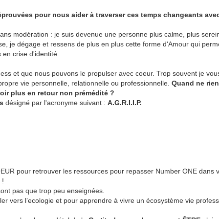
éprouvées pour nous aider à traverser ces temps changeants avec 
sans modération : je suis devenue une personne plus calme, plus sereine
se, je dégage et ressens de plus en plus cette forme d'Amour qui per
 en crise d'identité.
ness et que nous pouvons le propulser avec coeur. Trop souvent je vou
propre vie personnelle, relationnelle ou professionnelle.
Quand ne rien 
oir plus en retour non prémédité ?
rs
désigné par l'acronyme suivant :
A.G.R.I.I.P.
UR pour retrouver les ressources pour repasser Number ONE dans votr
 !
 sont pas que trop peu enseignées.
ller vers l’ecologie et pour apprendre à vivre un écosystème vie professi