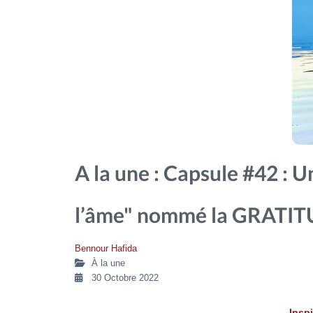
A la une : Capsule #42 : 
l’âme" nommé la GRATIT
Bennour Hafida
À la une
30 Octobre 2022
Inspi