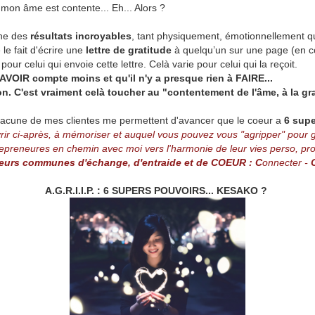
 mon âme est contente... Eh... Alors ?
nne des
résultats incroyables
, tant physiquement, émotionnellement q
e fait d'écrire une
lettre de gratitude
à quelqu’un sur une page (en
pour celui qui envoie cette lettre. Celà varie pour celui qui la reçoit.
AVOIR compte moins et qu'il n'y a presque rien à FAIRE...
n. C'est vraiment celà toucher au "contentement de l'âme, à la gr
acune de mes clientes me permettent d'avancer que le coeur a
6 supe
vrir ci-après, à mémoriser et auquel vous pouvez vous "agripper" pour
neures en chemin avec moi vers l'harmonie de leur vies perso, pro 
aleurs communes d'échange, d'entraide et de COEUR : C
onnecter -
A.G.R.I.I.P. : 6 SUPERS POUVOIRS... KESAKO ?