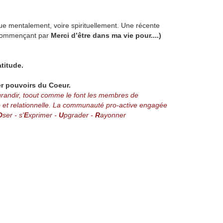
ue mentalement, voire spirituellement. Une récente
 commençant par
Merci d’être dans ma vie pour....)
atitude.
r pouvoirs du Coeur.
 grandir, toout comme le font les membres de
et relationnelle. La communauté pro-active engagée
O
ser - s'
E
xprimer -
U
pgrader -
R
ayonner