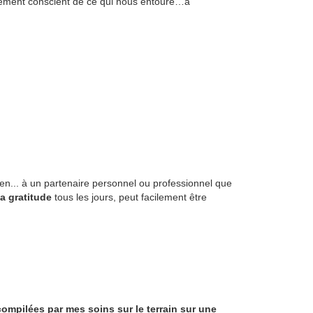
ement conscient de ce qui nous entoure…à
en... à un partenaire personnel ou professionnel que
a gratitude
tous les jours, peut facilement être
compilées par mes soins sur le terrain sur une