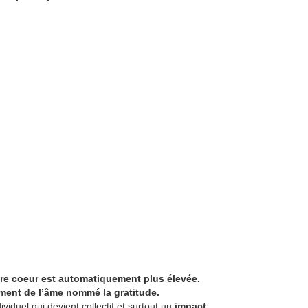
tre coeur est automatiquement plus élevée.
ment de l’âme nommé la gratitude.
iduel qui devient collectif et surtout un
impact