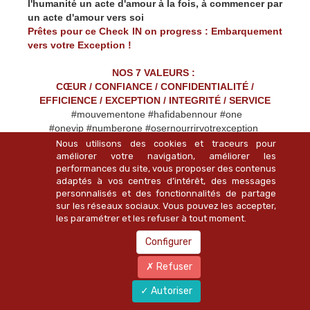
l'humanité un acte d'amour à la fois, à commencer par
un acte d'amour vers soi
Prêtes pour ce Check IN on progress : Embarquement
vers votre Exception !
NOS 7 VALEURS :
CŒUR / CONFIANCE / CONFIDENTIALITÉ /
EFFICIENCE / EXCEPTION / INTEGRITÉ / SERVICE
#mouvementone #hafidabennour #one
#onevip #numberone #osernourrirvotrexception
#nba #nomadbusinessattitude #oneleclub
Nous utilisons des cookies et traceurs pour
#mouvementone
améliorer votre navigation, améliorer les
performances du site, vous proposer des contenus
#teamcoaching
adaptés à vos centres d’intérêt, des messages
#openminded #businessandlifecoach #coaching
personnalisés et des fonctionnalités de partage
#lifecoach #entrepreuneure
sur les réseaux sociaux. Vous pouvez les accepter,
les paramétrer et les refuser à tout moment.
Configurer
Refuser
Bennour Hafida
Autoriser
Fondatrice du Mouvement O.N.E. -