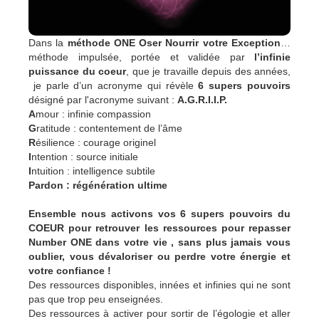
Dans la
méthode ONE Oser Nourrir votre Exception
…
méthode impulsée, portée et validée par
l’infinie
puissance du coeur
, que je travaille depuis des années,
je parle d’un acronyme qui révèle
6 supers pouvoirs
désigné par l'acronyme suivant :
A.G.R.I.I.P.
A
mour : infinie compassion
G
ratitude : contentement de l’âme
R
ésilience
: courage originel
I
ntention : source initiale
I
ntuition : intelligence subtile
Pardon : régénération ultime
Ensemble nous activons vos 6 supers pouvoirs du
COEUR pour retrouver les ressources pour repasser
Number ONE dans votre vie , sans plus jamais vous
oublier, vous dévaloriser ou perdre votre énergie et
votre confiance !
Des ressources disponibles, innées et infinies qui ne sont
pas que trop peu enseignées.
Des ressources à activer pour sortir de l’égologie et aller