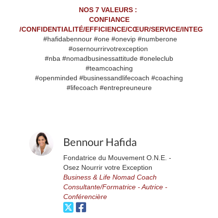
NOS 7 VALEURS :
CONFIANCE
/CONFIDENTIALITÉ/EFFICIENCE/CŒUR/SERVICE/INTEGRIT
#hafidabennour #one #onevip #numberone
#osernourrirvotrexception
#nba #nomadbusinessattitude #oneleclub
#teamcoaching
#openminded #businessandlifecoach #coaching
#lifecoach #entrepreuneure
Bennour Hafida
Fondatrice du Mouvement O.N.E. -
Osez Nourrir votre Exception
Business & Life Nomad Coach
Consultante/Formatrice - Autrice -
Conférencière